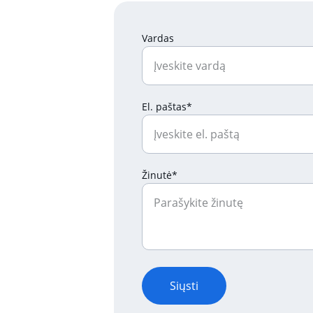
Vardas
El. paštas*
Žinutė*
Siųsti