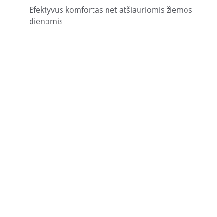
Efektyvus komfortas net atšiauriomis žiemos 
dienomis
IDV PAŽYMA Nr. 