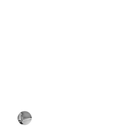
★★★★★
engvai valdomas, o konstrukcija atrodo 
abai tvirta ir patikima.