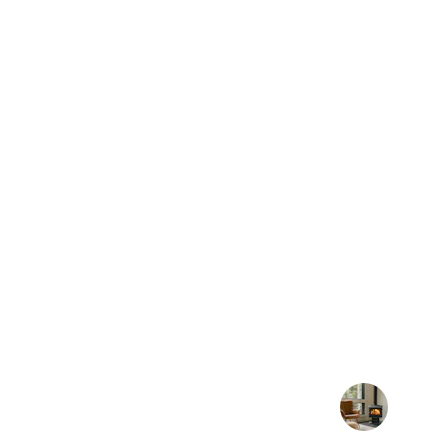
★★★★★
Nordis šilumos siurblys veikia puikiai
dienomis, labai patenki