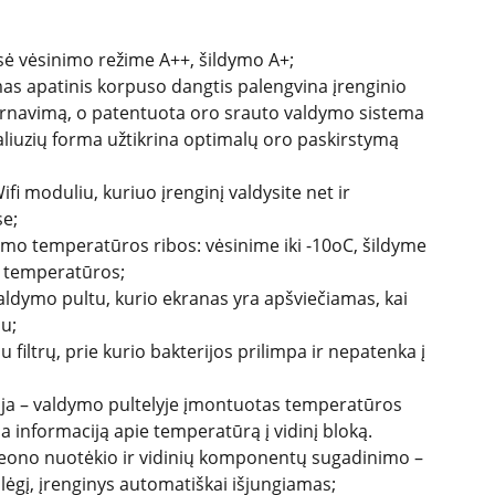
sė vėsinimo režime A++, šildymo A+;
as apatinis korpuso dangtis palengvina įrenginio
rnavimą, o patentuota oro srauto valdymo sistema
žaliuzių forma užtikrina optimalų oro paskirstymą
fi moduliu, kuriuo įrenginį valdysite net ir
e;
imo temperatūros ribos: vėsinime iki -10oC, šildyme
o temperatūros;
ldymo pultu, kurio ekranas yra apšviečiamas, kai
u;
u filtrų, prie kurio bakterijos prilimpa ir nepatenka į
kcija – valdymo pultelyje įmontuotas temperatūros
nčia informaciją apie temperatūrą į vidinį bloką.
eono nuotėkio ir vidinių komponentų sugadinimo –
lėgį, įrenginys automatiškai išjungiamas;