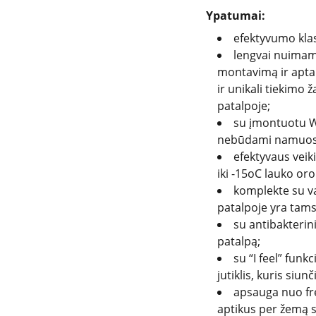
Ypatumai:
efektyvumo kla
lengvai nuimam
montavimą ir apta
ir unikali tiekimo 
patalpoje;
su įmontuotu Wi
nebūdami namuos
efektyvaus veik
iki -15oC lauko or
komplekte su va
patalpoje yra tams
su antibakterini
patalpą;
su “I feel” fun
jutiklis, kuris siu
apsauga nuo fr
aptikus per žemą s