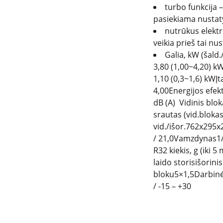
turbo funkcija –
pasiekiama nustat
nutrūkus elektro
veikia prieš tai nu
Galia, kW (šald.
3,80 (1,00~4,20) k
1,10 (0,3~1,6) kWĮ
4,00Energijos efek
dB (A) Vidinis blo
srautas (vid.blok
vid./išor.762x295x
/ 21,0Vamzdynas1/
R32 kiekis, g (iki 
laido storisišorin
bloku5×1,5Darbinė
/ -15 – +30