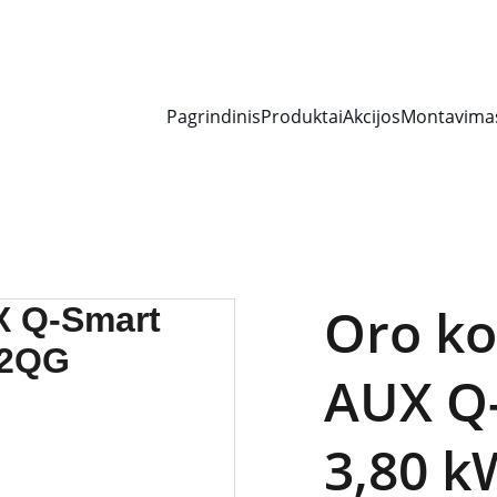
IDELĖS NUOLAIDOS KONDICIONIERIAMS IR ŠILUMOS SIURBLIAM
Pagrindinis
Produktai
Akcijos
Montavima
Oro ko
AUX Q-
3,80 