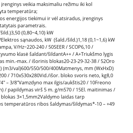
 įrenginys veikia maksimaliu režimu iki kol
yta temperatūra;
s energijos tiekimui ir vėl atsiradus, įrenginys
statytais parametrais.
/šild.)3,50 (0,80~4,10) kW
WElektros sąnaudos, kW (šald./šild.)1,18 (0,1~1,6) kW
tampa, V/Hz~220-240 / 50SEER / SCOP6,10 /
tyvumo klasė šaldant/šildantA++ / A+Triukšmo lygis
kas min.-max. / išorinis blokas20-23-29-32-38 / 52Oro
as) (m3/val)600/550/500/400Matmenys, mm (WxHxD)
200 / 710x530x280Vid./išor. bloko svoris neto, kg8,0
4″ – 3/8″Vamzdyno max ilgis/aukštis20 / 10Freono
5 m) / papildymas virš 5 m. g/m570 / 15El. maitinimas /
is blokas 3×1,5mm2Valdymo laidas tarp
s temperatūros ribos šaldymas/šildymas*-10 – +49