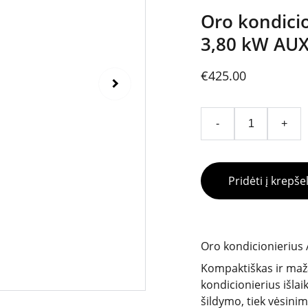
Oro kondicio
3,80 kW AU
€425.00
-
+
Pridėti į krepšel
Oro kondicionierius
Kompaktiškas ir maž
kondicionierius išlai
šildymo, tiek vėsini