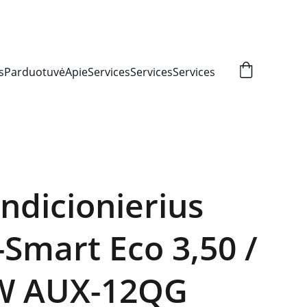
S!
s
Parduotuvė
Apie
Services
Services
Services
ndicionierius
Smart Eco 3,50 /
kW AUX-12QG